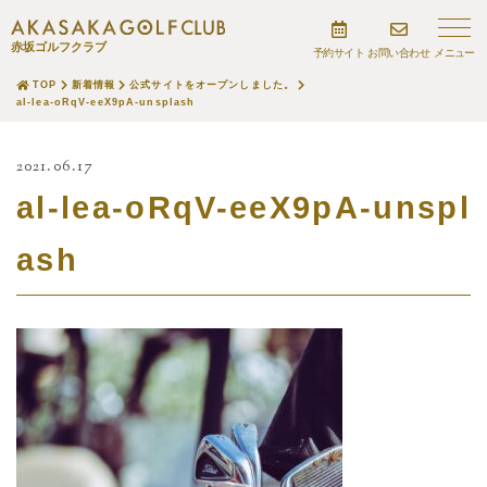
赤坂ゴルフクラブ
予約サイト
お問い合わせ
TOP
新着情報
公式サイトをオープンしました。
al-lea-oRqV-eeX9pA-unsplash
2021.06.17
al-lea-oRqV-eeX9pA-unspl
ash